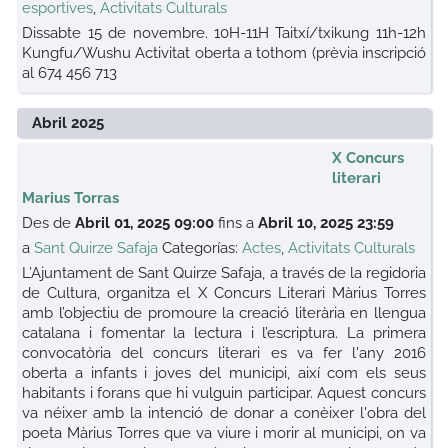
esportives
,
Activitats Culturals
Dissabte 15 de novembre. 10H-11H Taitxí/txikung 11h-12h
Kungfu/Wushu Activitat oberta a tothom (prèvia inscripció
al 674 456 713
Abril 2025
X Concurs
literari
Marius Torras
Des de
Abril 01, 2025 09:00
fins a
Abril 10, 2025 23:59
a
Sant Quirze Safaja
Categorías:
Actes
,
Activitats Culturals
L’Ajuntament de Sant Quirze Safaja, a través de la regidoria
de Cultura, organitza el X Concurs Literari Màrius Torres
amb l’objectiu de promoure la creació literària en llengua
catalana i fomentar la lectura i l’escriptura. La primera
convocatòria del concurs literari es va fer l'any 2016
oberta a infants i joves del municipi, així com els seus
habitants i forans que hi vulguin participar. Aquest concurs
va néixer amb la intenció de donar a conèixer l'obra del
poeta Màrius Torres que va viure i morir al municipi, on va