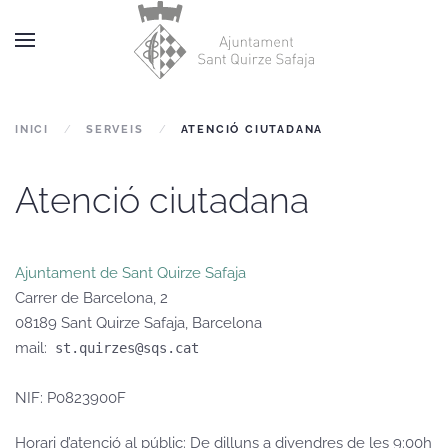
Skip to main content
INICI
SERVEIS
ATENCIÓ CIUTADANA
Atenció ciutadana
Ajuntament de Sant Quirze Safaja
Carrer de Barcelona, 2
08189
Sant Quirze Safaja
,
Barcelona
mail:
 st.quirzes@sqs.cat
NIF:
P0823900F
Horari d’atenció al públic:
De dilluns a divendres de les 9:00h