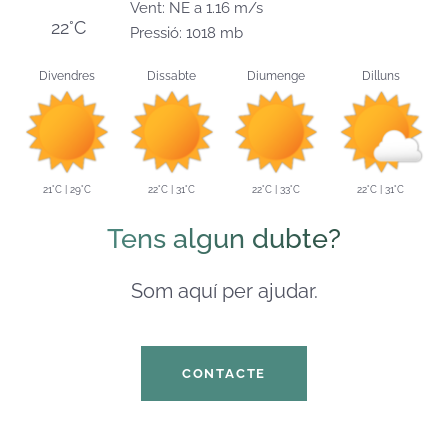
Vent: NE a 1.16 m/s
22°C
Pressió: 1018 mb
Divendres
Dissabte
Diumenge
Dilluns
21°C | 29°C
22°C | 31°C
22°C | 33°C
22°C | 31°C
Tens algun dubte?
Som aquí per ajudar.
CONTACTE