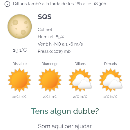
Dilluns també a la tarda de les 16h a les 18.30h.
SQS
Cel net
Humitat: 85%
Vent: N-NO a 1.76 m/s
19.1°C
Pressió: 1019 mb
Dissabte
Diumenge
Dilluns
Dimarts
20°C | 31°C
21°C | 33°C
22°C | 32°C
21°C | 32°C
Tens algun dubte?
Som aquí per ajudar.