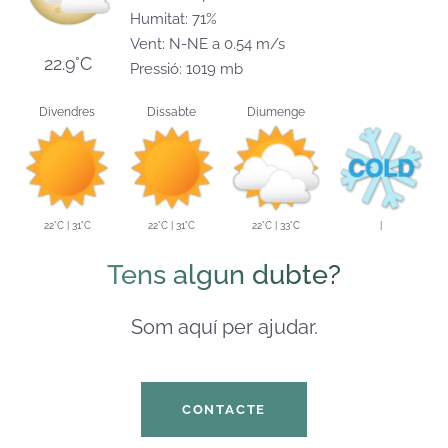
Humitat: 71%
Vent: N-NE a 0.54 m/s
22.9°C
Pressió: 1019 mb
Divendres
Dissabte
Diumenge
22°C | 31°C
22°C | 31°C
22°C | 33°C
|
Tens algun dubte?
Som aquí per ajudar.
CONTACTE