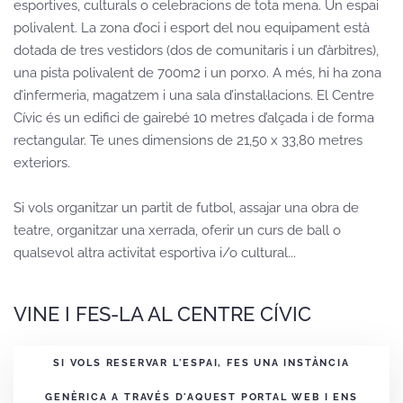
esportives, culturals o celebracions de tota mena. Un espai
polivalent. La zona d’oci i esport del nou equipament està
dotada de tres vestidors (dos de comunitaris i un d’àrbitres),
una pista polivalent de 700m2 i un porxo. A més, hi ha zona
d’infermeria, magatzem i una sala d’instal·lacions. El Centre
Cívic és un edifici de gairebé 10 metres d’alçada i de forma
rectangular. Te unes dimensions de 21,50 x 33,80 metres
exteriors.
Si vols organitzar un partit de futbol, assajar una obra de
teatre, organitzar una xerrada, oferir un curs de ball o
qualsevol altra activitat esportiva i/o cultural...
VINE I FES-LA AL CENTRE CÍVIC
SI VOLS RESERVAR L'ESPAI, FES UNA INSTÀNCIA
GENÈRICA A TRAVÉS D'AQUEST PORTAL WEB I ENS