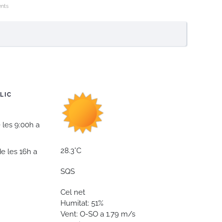
ents
LIC
 les 9:00h a
28.3°C
de les 16h a
SQS
Cel net
Humitat: 51%
Vent: O-SO a 1.79 m/s