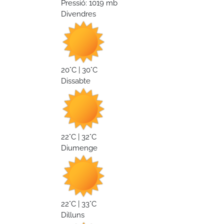
Pressió: 1019 mb
Divendres
20°C | 30°C
Dissabte
22°C | 32°C
Diumenge
22°C | 33°C
Dilluns