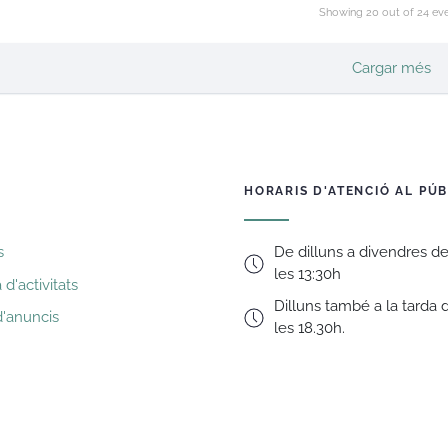
Showing
20
out of 24 ev
Cargar més
HORARIS D'ATENCIÓ AL PÚB
De dilluns a divendres de
s
les 13:30h
d'activitats
Dilluns també a la tarda 
d'anuncis
les 18.30h.