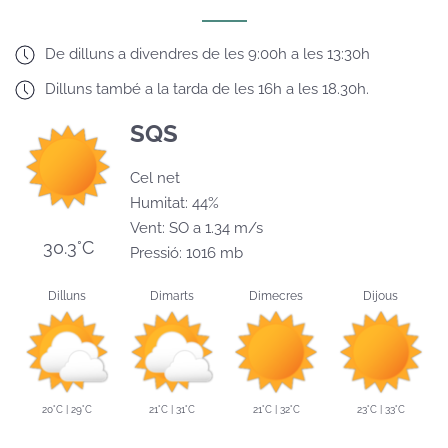
De dilluns a divendres de les 9:00h a les 13:30h
Dilluns també a la tarda de les 16h a les 18.30h.
SQS
Cel net
Humitat: 44%
Vent: SO a 1.34 m/s
30.3°C
Pressió: 1016 mb
Dilluns
Dimarts
Dimecres
Dijous
20°C | 29°C
21°C | 31°C
21°C | 32°C
23°C | 33°C