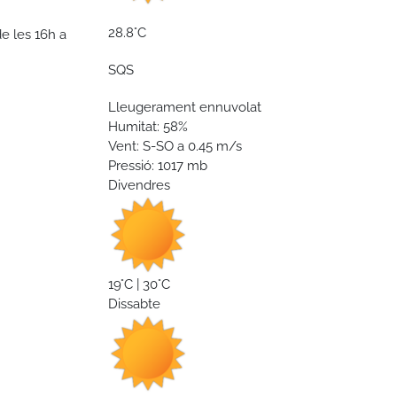
28.8°C
de les 16h a
SQS
Lleugerament ennuvolat
Humitat: 58%
Vent: S-SO a 0.45 m/s
Pressió: 1017 mb
Divendres
19°C | 30°C
Dissabte