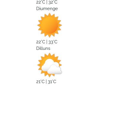
22°C | 32°C
Diumenge
22°C | 33°C
Dilluns
21°C | 31°C