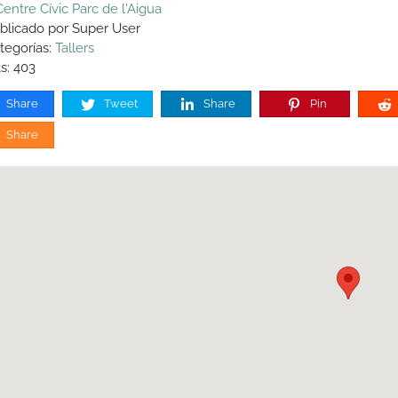
Centre Cívic Parc de l'Aigua
blicado por Super User
tegorías:
Tallers
s: 403
Share
Tweet
Share
Pin
Share